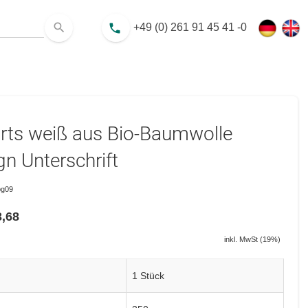
search
+49 (0) 261 91 45 41 -0
phone
irts weiß aus Bio-Baumwolle
gn Unterschrift
g09
,68
inkl. MwSt (19%)
1 Stück