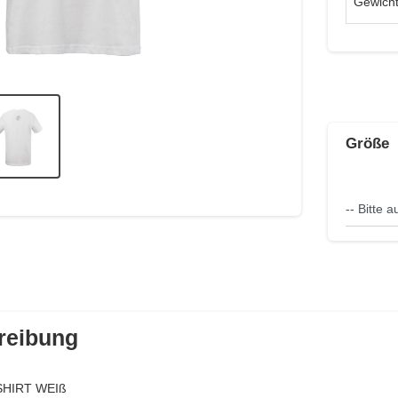
Gewich
Größe
reibung
SHIRT WEIß