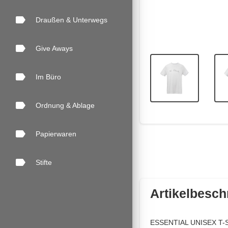
label
Draußen & Unterwegs
label
Give Aways
label
Im Büro
label
Ordnung & Ablage
label
Papierwaren
label
Stifte
Artikelbesch
ESSENTIAL UNISEX T-