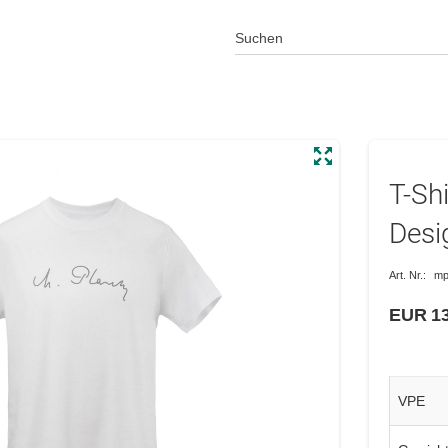
T-Sh
Desi
Art. Nr.:
mp
EUR 13
VPE