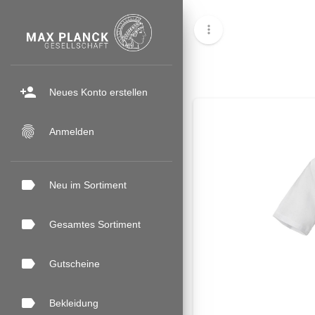
more_vert
person_add
Neues Konto erstellen
fingerprint
Anmelden
label
Neu im Sortiment
label
Gesamtes Sortiment
label
Gutscheine
label
Bekleidung