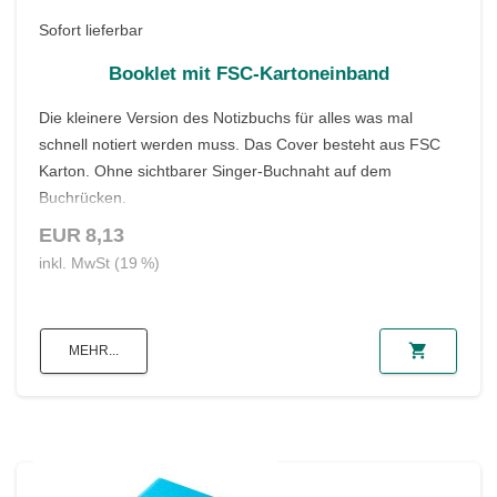
Sofort lieferbar
Booklet mit FSC-Kartoneinband
Die kleinere Version des Notizbuchs für alles was mal
schnell notiert werden muss. Das Cover besteht aus FSC
Karton. Ohne sichtbarer Singer-Buchnaht auf dem
Buchrücken.
EUR 8,13
Material: Papier = 80 g/qm, Einband FSC-Karton =
inkl. MwSt (19 %)
150 g/qm
Farbe: türkis oder schwarz
Prägung: Vorderseite "MAX PLANCK" und MINERVA
Format: DIN A5
shopping_cart
MEHR...
Inhalt: 80 Seiten punktiert
Zubehör: Elastikband